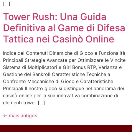
[…]
Tower Rush: Una Guida
Definitiva al Game di Difesa
Tattica nei Casinò Online
Indice dei Contenuti Dinamiche di Gioco e Funzionalità
Principali Strategie Avanzate per Ottimizzare le Vincite
Sistema di Moltiplicatori e Giri Bonus RTP, Varianza e
Gestione del Bankroll Caratteristiche Tecniche a
Confronto Meccaniche di Gioco e Caratteristiche
Principali Il nostro gioco si distingue nel panorama dei
casinò online per la sua innovativa combinazione di
elementi tower […]
←
mais antigos