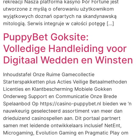
rekreacji Nasza platforma kasyno Þór Fortune jest
utworzone z myślą o oferowaniu użytkownikom
wyjątkowych doznań opartych na skandynawską
mitologią. Serwis integruje w całości potęgę […]
PuppyBet Goksite:
Volledige Handleiding voor
Digitaal Wedden en Winsten
Inhoudstafel Onze Ruime Gamecollectie
Starterspakketten plus Acties Veilige Betaalmethoden
Licenties en Klantbescherming Mobiele Gokken
Onderweg Support en Communicatie Onze Brede
Spelaanbod Op https://casino-puppybet.nl bieden we ‘n
nauwkeurig geselecteerd assortiment van meer dan
drieduizend casinospellen aan. Dit portaal partnert
samen met leidende ontwikkelaars inclusief NetEnt,
Microgaming, Evolution Gaming en Pragmatic Play om