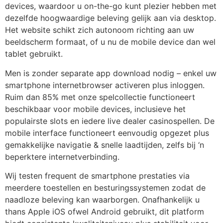
devices, waardoor u on-the-go kunt plezier hebben met
dezelfde hoogwaardige beleving gelijk aan via desktop.
Het website schikt zich autonoom richting aan uw
beeldscherm formaat, of u nu de mobile device dan wel
tablet gebruikt.
Men is zonder separate app download nodig – enkel uw
smartphone internetbrowser activeren plus inloggen.
Ruim dan 85% met onze spelcollectie functioneert
beschikbaar voor mobile devices, inclusieve het
populairste slots en iedere live dealer casinospellen. De
mobile interface functioneert eenvoudig opgezet plus
gemakkelijke navigatie & snelle laadtijden, zelfs bij ‘n
beperktere internetverbinding.
Wij testen frequent de smartphone prestaties via
meerdere toestellen en besturingssystemen zodat de
naadloze beleving kan waarborgen. Onafhankelijk u
thans Apple iOS ofwel Android gebruikt, dit platform