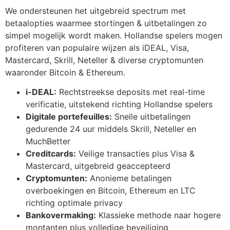
We ondersteunen het uitgebreid spectrum met
betaalopties waarmee stortingen & uitbetalingen zo
simpel mogelijk wordt maken. Hollandse spelers mogen
profiteren van populaire wijzen als iDEAL, Visa,
Mastercard, Skrill, Neteller & diverse cryptomunten
waaronder Bitcoin & Ethereum.
i-DEAL:
Rechtstreekse deposits met real-time
verificatie, uitstekend richting Hollandse spelers
Digitale portefeuilles:
Snelle uitbetalingen
gedurende 24 uur middels Skrill, Neteller en
MuchBetter
Creditcards:
Veilige transacties plus Visa &
Mastercard, uitgebreid geaccepteerd
Cryptomunten:
Anonieme betalingen
overboekingen en Bitcoin, Ethereum en LTC
richting optimale privacy
Bankovermaking:
Klassieke methode naar hogere
montanten plus volledige beveiliging