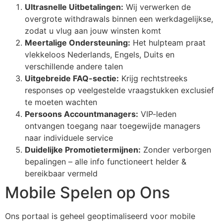
Ultrasnelle Uitbetalingen:
Wij verwerken de
overgrote withdrawals binnen een werkdagelijkse,
zodat u vlug aan jouw winsten komt
Meertalige Ondersteuning:
Het hulpteam praat
vlekkeloos Nederlands, Engels, Duits en
verschillende andere talen
Uitgebreide FAQ-sectie:
Krijg rechtstreeks
responses op veelgestelde vraagstukken exclusief
te moeten wachten
Persoons Accountmanagers:
VIP-leden
ontvangen toegang naar toegewijde managers
naar individuele service
Duidelijke Promotietermijnen:
Zonder verborgen
bepalingen – alle info functioneert helder &
bereikbaar vermeld
Mobile Spelen op Ons
Ons portaal is geheel geoptimaliseerd voor mobile