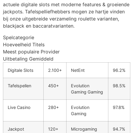
actuele digitale slots met moderne features & groeiende
jackpots. Tafelspelliefhebbers mogen ze hartje vinden
bij onze uitgebreide verzameling roulette varianten,
blackjack en baccaratvarianten.
Spelcategorie
Hoeveelheid Titels
Meest populaire Provider
Uitbetaling Gemiddeld
Digitale Slots
2.100+
NetEnt
96.2%
Tafelspellen
450+
Evolution
98.5%
Gaming Gaming
Live Casino
280+
Evolution
97.8%
Gaming
Jackpot
120+
Microgaming
94.7%