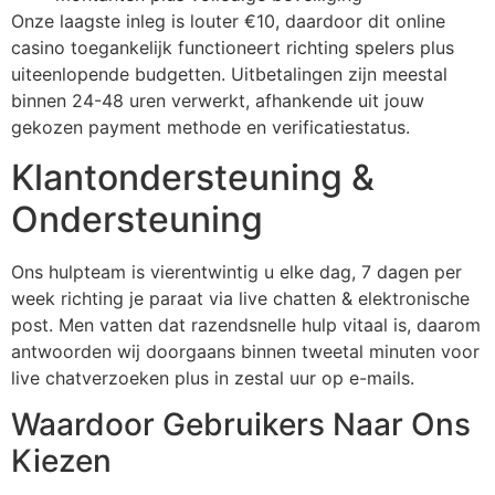
Onze laagste inleg is louter €10, daardoor dit online
casino toegankelijk functioneert richting spelers plus
uiteenlopende budgetten. Uitbetalingen zijn meestal
binnen 24-48 uren verwerkt, afhankende uit jouw
gekozen payment methode en verificatiestatus.
Klantondersteuning &
Ondersteuning
Ons hulpteam is vierentwintig u elke dag, 7 dagen per
week richting je paraat via live chatten & elektronische
post. Men vatten dat razendsnelle hulp vitaal is, daarom
antwoorden wij doorgaans binnen tweetal minuten voor
live chatverzoeken plus in zestal uur op e-mails.
Waardoor Gebruikers Naar Ons
Kiezen