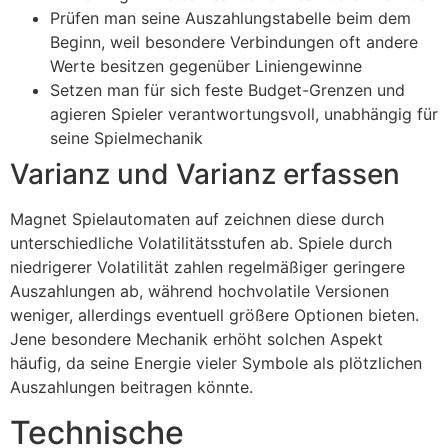
Prüfen man seine Auszahlungstabelle beim dem
Beginn, weil besondere Verbindungen oft andere
Werte besitzen gegenüber Liniengewinne
Setzen man für sich feste Budget-Grenzen und
agieren Spieler verantwortungsvoll, unabhängig für
seine Spielmechanik
Varianz und Varianz erfassen
Magnet Spielautomaten auf zeichnen diese durch
unterschiedliche Volatilitätsstufen ab. Spiele durch
niedrigerer Volatilität zahlen regelmäßiger geringere
Auszahlungen ab, während hochvolatile Versionen
weniger, allerdings eventuell größere Optionen bieten.
Jene besondere Mechanik erhöht solchen Aspekt
häufig, da seine Energie vieler Symbole als plötzlichen
Auszahlungen beitragen könnte.
Technische