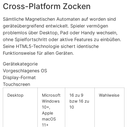
Cross-Platform Zocken
Sämtliche Magnetischen Automaten auf worden sind
geräteübergreifend entwickelt. Spieler vermögen
problemlos über Desktop, Pad oder Handy wechseln,
ohne Spielfortschritt oder aktive Features zu einbüßen.
Seine HTML5-Technologie sichert identische
Funktionsweise für allen Geräten.
Gerätekategorie
Vorgeschlagenes OS
Display-Format
Touchscreen
Desktop
Microsoft
16 zu 9
Wahlweise
Windows
bzw 16 zu
10+,
10
Apple
macOS
11+