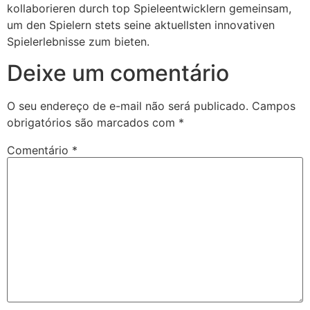
kollaborieren durch top Spieleentwicklern gemeinsam,
um den Spielern stets seine aktuellsten innovativen
Spielerlebnisse zum bieten.
Deixe um comentário
O seu endereço de e-mail não será publicado.
Campos
obrigatórios são marcados com
*
Comentário
*