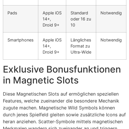
Pads
Apple iOS
Standard
Notwendig
14+,
oder 16 zu
Droid 9+
10
Smartphones
Apple iOS
Längliches
Notwendig
14+,
Format zu
Droid 9+
Ultra-Wide
Exklusive Bonusfunktionen
in Magnetic Slots
Diese Magnetischen Slots auf ermöglichen speziellen
Features, welche zueinander die besondere Mechanik
zugute machen. Magnetische Wild Symbols können
durch jenes Spielfeld gleiten sowie zusätzliche Icons auf
heran anziehen. Scatter-Symbole mittels magnetischen
Merkmalen wandern sich zueinander an und triggern