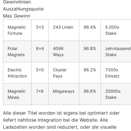
Gewinnlinien
Auszahlungsquote
Max Gewinn
Magnetic
5×3
243 Linien
96.4%
5.000x
Fortune
Stake
Polar
6×4
4096
96.8%
zehntausend
Magnets
Ways
Stake
Electric
5×5
Cluster
96.2%
7.500x
Attraction
Pays
Einsatz
Magnetic
7×6
Megaways
96.6%
20000x
Mines
Stake
Alle dieser Titel worden ist eigens bei optimiert oder
liefert nahtlose Integration bei die Website. Alle
Ladezeiten worden sind reduziert, oder die visuelle