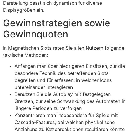
Darstellung passt sich dynamisch für diverse
Displaygrößen ein.
Gewinnstrategien sowie
Gewinnquoten
In Magnetischen Slots raten Sie allen Nutzern folgende
taktische Methoden:
Anfangen man über niedrigeren Einsätzen, zur die
besondere Technik des betreffenden Slots
begreifen und für erfassen, in welcher Icons
untereinander interagieren
Benutzen Sie die Autoplay mit festgelegten
Grenzen, zur seine Schwankung des Automaten in
längere Perioden zu verfolgen
Konzentrieren man insbesondere für Spiele mit
Cascade-Features, bei welchen physikalische
Anziehung zu Kettenreaktionen resultieren könnte