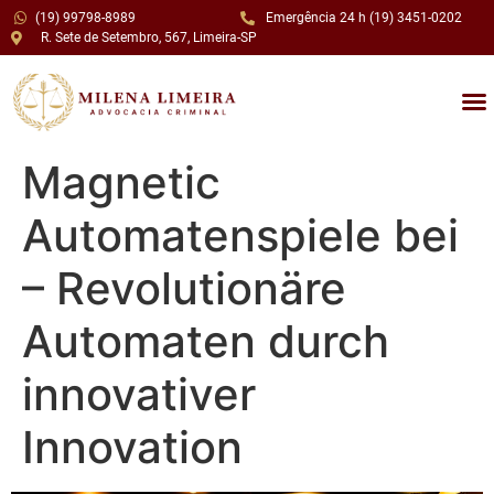
(19) 99798-8989
Emergência 24 h (19) 3451-0202
R. Sete de Setembro, 567, Limeira-SP
Magnetic
Automatenspiele bei
– Revolutionäre
Automaten durch
innovativer
Innovation