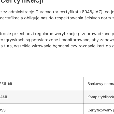
przez administrację Curacao (nr certyfikatu 8048/JAZ), co 
tyfikacja obliguje nas do respektowania ścisłych norm z
ronie przechodzi regularne weryfikacje przeprowadzane pr
rozgrywkach są potwierdzone i monitorowane, aby zapewni
tura, wszelkie wirowanie bębnami czy rozdanie kart do gr
256-bit
Bankowy norm
/AML
Kompatybilnoś
DSS
Certyfikowany 