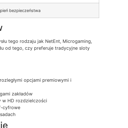
pień bezpieczeństwa
w
słu tego rodzaju jak NetEnt, Microgaming,
 od tego, czy preferuje tradycyjne sloty
rozległymi opcjami premiowymi i
rogami zakładów
y w HD rozdzielczości
7-cyfrowe
asadach
ie