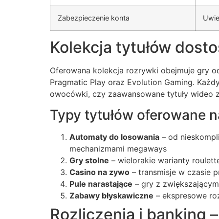
Zabezpieczenie konta
Uwie
Kolekcja tytułów dost
Oferowana kolekcja rozrywki obejmuje gry od
Pragmatic Play oraz Evolution Gaming. Każdy
owocówki, czy zaawansowane tytuły wideo 
Typy tytułów oferowane n
Automaty do losowania
– od nieskompl
mechanizmami megaways
Gry stolne
– wielorakie warianty roulet
Casino na zywo
– transmisje w czasie 
Pule narastające
– gry z zwiększającym
Zabawy błyskawiczne
– ekspresowe roz
Rozliczenia i banking