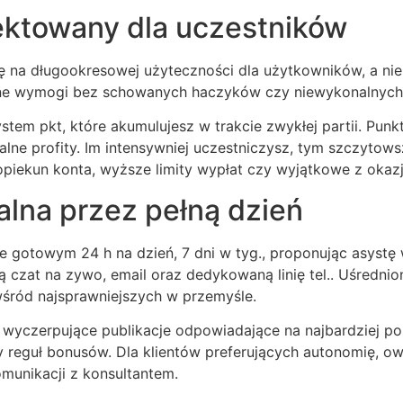
ektowany dla uczestników
 na długookresowej użyteczności dla użytkowników, a nie 
ne wymogi bez schowanych haczyków czy niewykonalnych 
tem pkt, które akumulujesz w trakcie zwykłej partii. Punk
lne profity. Im intensywniej uczestniczysz, tym szczytows
opiekun konta, wyższe limity wypłat czy wyjątkowe z okazj
alna przez pełną dzień
 gotowym 24 h na dzień, 7 dni w tyg., proponując asystę 
 czat na zywo, email oraz dedykowaną linię tel.. Uśredni
 wśród najsprawniejszych w przemyśle.
wyczerpujące publikacje odpowiadające na najbardziej po
y reguł bonusów. Dla klientów preferujących autonomię, o
munikacji z konsultantem.