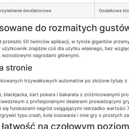
rzytelnianie dwufaktorowe
Dodatkowa sto
osowane do rozmaitych gustó
 przeszło 50 twórców aplikacji, w tymże gigantów przemy
 użytkownik znajdzie coś dla użytku własnego, bez względu
z wzrostowymi nagrodami głównymi.
a stronie
ikowanych trzywałkowych automatów po złożone tytuły z 
te, blackjacka, kart pokera i bakarata z zróżnicowanymi p
prawdziwym z profesjonalnymi dealerami prowadzącymi gr
i się funduszami nagród osiągającymi nierzadko wartości 
grywki typu crash, koła losowania i inne gry o prostych z
 – łatwość na czołowym poziom