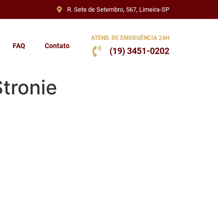
R. Sete de Setembro, 567, Limeira-SP
ATEND. DE EMERGÊNCIA 24H
FAQ
Contato
(19) 3451-0202
Stronie