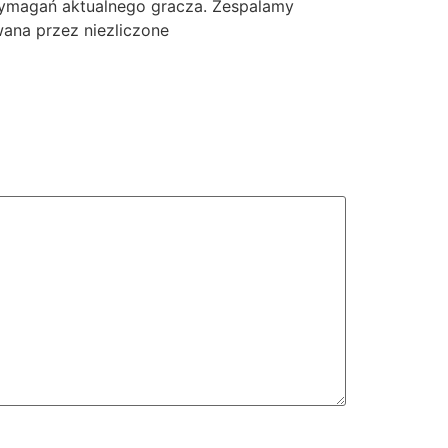
wymagań aktualnego gracza. Zespalamy
wana przez niezliczone